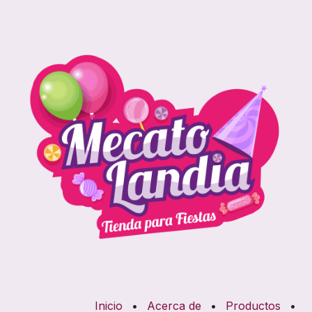
Inicio
•
Acerca de
•
Productos
•